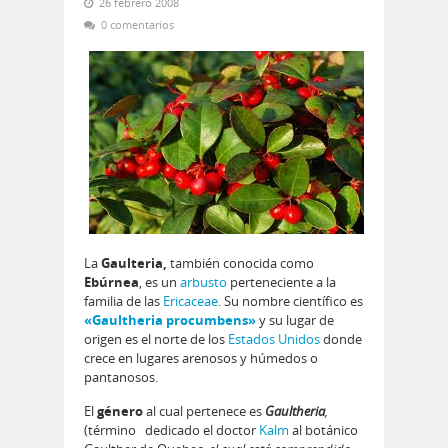
26 febrero 2008
0 comentarios
La
Gaulteria,
también conocida como
Ebúrnea
, es un
arbusto
perteneciente a la
familia de las
Ericaceae
. Su nombre científico es
«Gaultheria procumbens»
y su lugar de
origen es el norte de los
Estados Unidos
donde
crece en lugares arenosos y húmedos o
pantanosos.
El
género
al cual pertenece es
Gaultheria
,
(término dedicado
el doctor
Kalm
al botánico