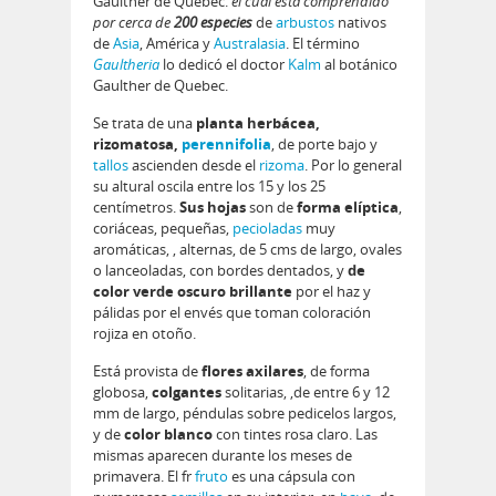
Gaulther de Quebec.
el cual está comprendido
por cerca de
200 especies
de
arbustos
nativos
de
Asia
, América y
Australasia
. El término
Gaultheria
lo dedicó el doctor
Kalm
al botánico
Gaulther de Quebec.
Se trata de una
planta herbácea,
rizomatosa,
perennifolia
, de porte bajo y
tallos
ascienden desde el
rizoma
. Por lo general
su altural oscila entre los 15 y los 25
centímetros.
Sus hojas
son de
forma elíptica
,
coriáceas, pequeñas,
pecioladas
muy
aromáticas, , alternas, de 5 cms de largo, ovales
o lanceoladas, con bordes dentados, y
de
color verde oscuro brillante
por el haz y
pálidas por el envés que toman coloración
rojiza en otoño.
Está provista de
flores axilares
, de forma
globosa,
colgantes
solitarias, ,de entre 6 y 12
mm de largo, péndulas sobre pedicelos largos,
y de
color blanco
con tintes rosa claro. Las
mismas aparecen durante los meses de
primavera. El fr
fruto
es una cápsula con