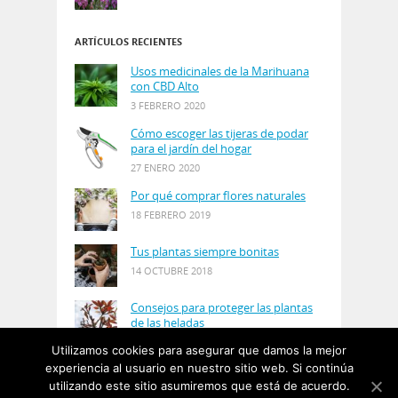
ARTÍCULOS RECIENTES
Usos medicinales de la Marihuana
con CBD Alto
3 FEBRERO 2020
Cómo escoger las tijeras de podar
para el jardín del hogar
27 ENERO 2020
Por qué comprar flores naturales
18 FEBRERO 2019
Tus plantas siempre bonitas
14 OCTUBRE 2018
Consejos para proteger las plantas
de las heladas
21 AGOSTO 2018
Utilizamos cookies para asegurar que damos la mejor
experiencia al usuario en nuestro sitio web. Si continúa
utilizando este sitio asumiremos que está de acuerdo.