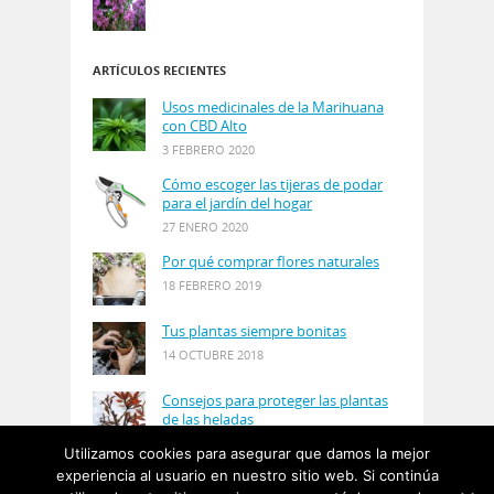
ARTÍCULOS RECIENTES
Usos medicinales de la Marihuana
con CBD Alto
3 FEBRERO 2020
Cómo escoger las tijeras de podar
para el jardín del hogar
27 ENERO 2020
Por qué comprar flores naturales
18 FEBRERO 2019
Tus plantas siempre bonitas
14 OCTUBRE 2018
Consejos para proteger las plantas
de las heladas
21 AGOSTO 2018
Utilizamos cookies para asegurar que damos la mejor
experiencia al usuario en nuestro sitio web. Si continúa